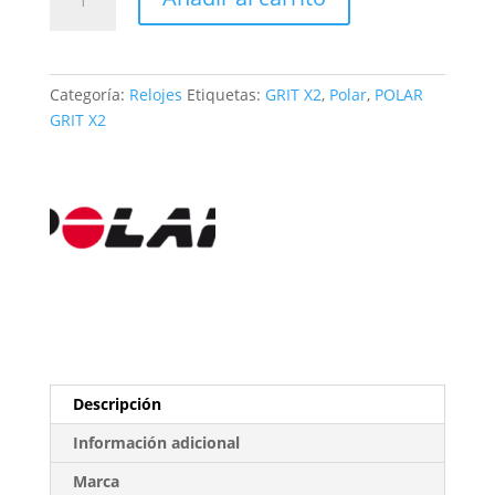
GRIT
X2,
Night
Black
Categoría:
Relojes
Etiquetas:
GRIT X2
,
Polar
,
POLAR
cantidad
GRIT X2
Descripción
Información adicional
Marca