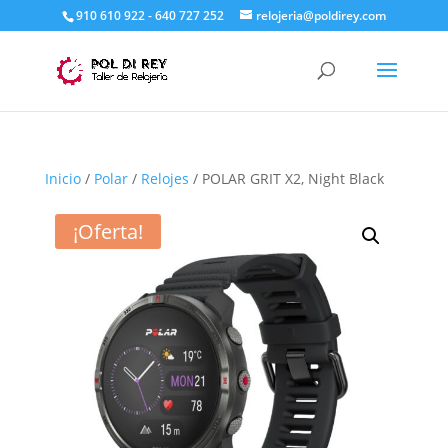
910 610 922 - 640 727 252
relojeria@poldirey.com
Inicio
/
Polar
/
Relojes
/ POLAR GRIT X2, Night Black
¡Oferta!