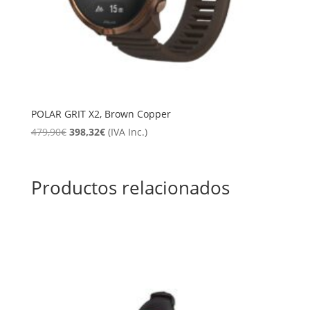
POLAR GRIT X2, Brown Copper
El
El
479,90
€
398,32
€
(IVA Inc.)
precio
precio
original
actual
era:
es:
Productos relacionados
479,90€.
398,32€.