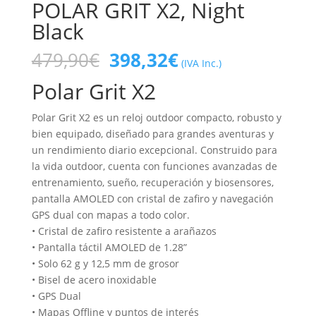
POLAR GRIT X2, Night
Black
El
El
479,90
€
398,32
€
(IVA Inc.)
precio
precio
Polar Grit X2
original
actual
era:
es:
Polar Grit X2 es un reloj outdoor compacto, robusto y
479,90€.
398,32€.
bien equipado, diseñado para grandes aventuras y
un rendimiento diario excepcional. Construido para
la vida outdoor, cuenta con funciones avanzadas de
entrenamiento, sueño, recuperación y biosensores,
pantalla AMOLED con cristal de zafiro y navegación
GPS dual con mapas a todo color.
• Cristal de zafiro resistente a arañazos
• Pantalla táctil AMOLED de 1.28”
• Solo 62 g y 12,5 mm de grosor
• Bisel de acero inoxidable
• GPS Dual
• Mapas Offline y puntos de interés