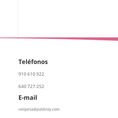
Teléfonos
910 610 922
640 727 252
E-mail
relojeria@poldirey.com