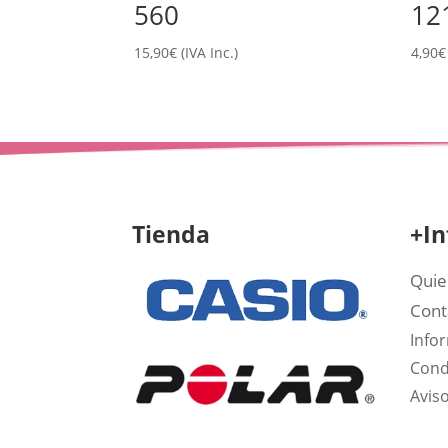
560
12
15,90
€
(IVA Inc.)
4,90
€
Tienda
+In
Quie
Cont
Info
Cond
Aviso