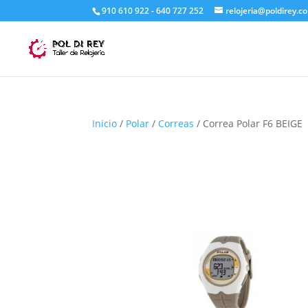
910 610 922 - 640 727 252
relojeria@poldirey.c
Inicio
/
Polar
/
Correas
/ Correa Polar F6 BEIGE