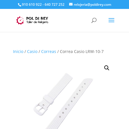
910 610 922 - 640 727 252
relojeria@poldirey.com
Inicio
/
Casio
/
Correas
/ Correa Casio LRW-10-7