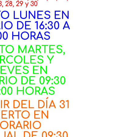
3, 28, 29 y 30
TO LUNES EN
O DE 16:30 A
:00 HORAS
TO MARTES,
RCOLES Y
EVES EN
IO DE 09:30
4:00 HORAS
IR DEL DÍA 31
IERTO EN
ORARIO
UAL DE 09:30