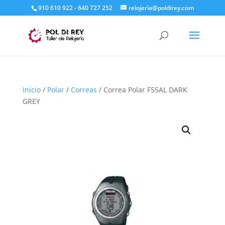
910 610 922 - 640 727 252
relojeria@poldirey.com
Inicio
/
Polar
/
Correas
/ Correa Polar F55AL DARK
GREY