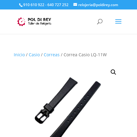
910 610 922 - 640 727 252
relojeria@poldirey.com
Inicio
/
Casio
/
Correas
/ Correa Casio LQ-11W