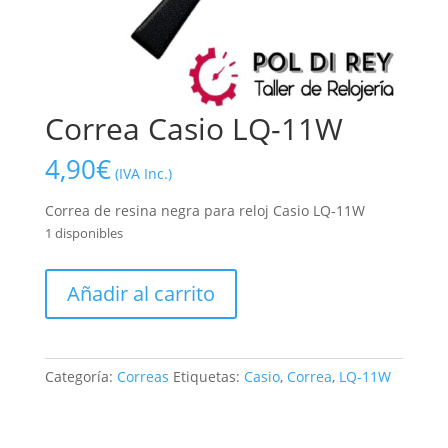
Correa Casio LQ-11W
4,90
€
(IVA Inc.)
Correa de resina negra para reloj Casio LQ-11W
1 disponibles
Correa
Añadir al carrito
Casio
LQ-
11W
cantidad
Categoría:
Correas
Etiquetas:
Casio
,
Correa
,
LQ-11W