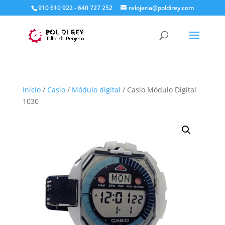
910 610 922 - 640 727 252
relojeria@poldirey.com
Inicio
/
Casio
/
Módulo digital
/ Casio Módulo Digital
1030