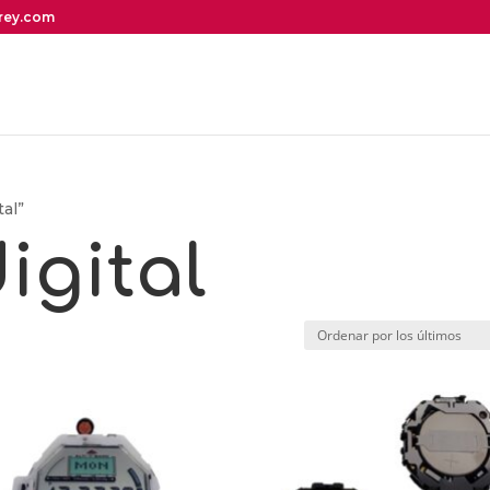
irey.com
tal”
igital