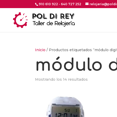
910 610 922 - 640 727 252
relojeria@pold
Inicio
/ Productos etiquetados “módulo digi
módulo d
Ordenado
Mostrando los 14 resultados
por
los
últimos