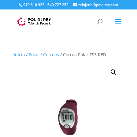
910 610 922 - 640 727 252
relojeria@poldirey.com
Inicio
/
Polar
/
Correas
/ Correa Polar FS3 RED