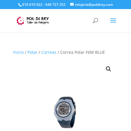
910 610 922 - 640 727 252
relojeria@poldirey.com
Inicio
/
Polar
/
Correas
/ Correa Polar F6M BLUE