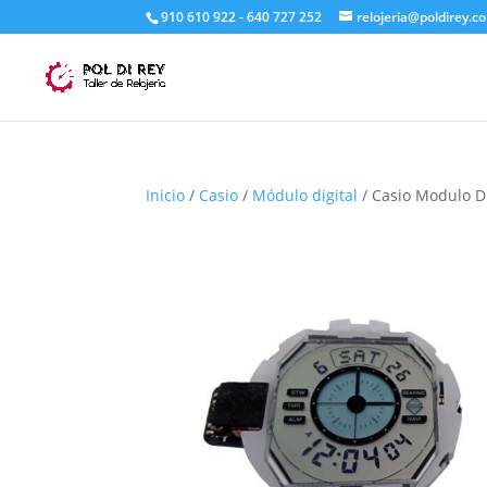
910 610 922 - 640 727 252
relojeria@poldirey.c
Inicio
/
Casio
/
Módulo digital
/ Casio Modulo Di