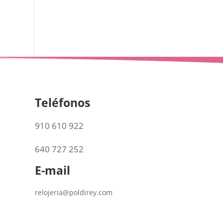
Teléfonos
910 610 922
640 727 252
E-mail
relojeria@poldirey.com