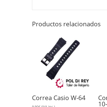
Productos relacionados
Correa Casio W-64
Co
10
9,90
€
(IVA Inc.)