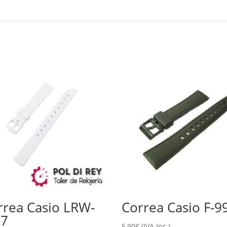
rrea Casio LRW-
Correa Casio F-9
-7
5,90
€
(IVA Inc.)