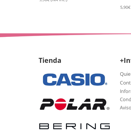
5,90
€
Tienda
+In
Quie
Cont
Info
Cond
Aviso