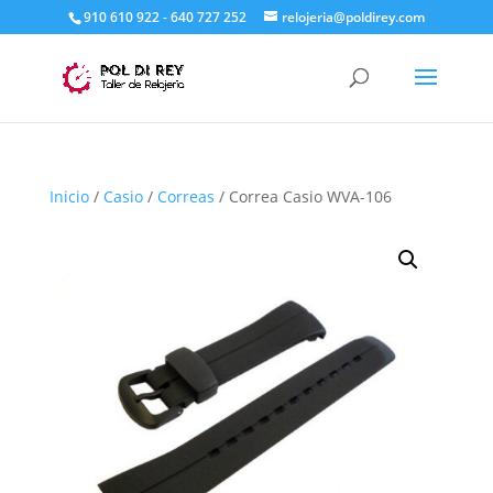
910 610 922 - 640 727 252
relojeria@poldirey.com
Inicio
/
Casio
/
Correas
/ Correa Casio WVA-106