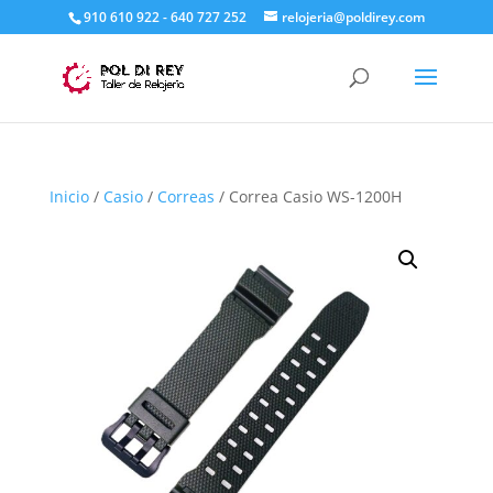
910 610 922 - 640 727 252
relojeria@poldirey.com
Inicio
/
Casio
/
Correas
/ Correa Casio WS-1200H