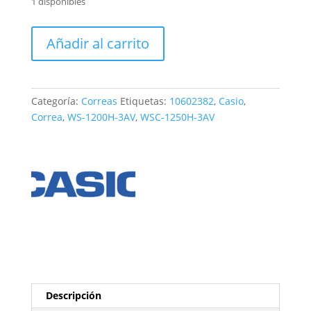
1 disponibles
Correa
Añadir al carrito
Casio
WS-
1200H
cantidad
Categoría:
Correas
Etiquetas:
10602382
,
Casio
,
Correa
,
WS-1200H-3AV
,
WSC-1250H-3AV
Descripción