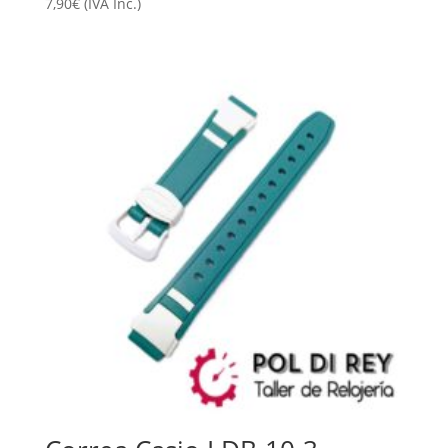
7,90
€
(IVA Inc.)