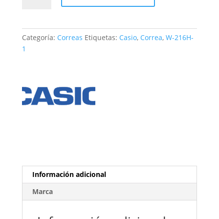
W-
216H-
1
Categoría:
Correas
Etiquetas:
Casio
,
Correa
,
W-216H-
cantidad
1
Información adicional
Marca