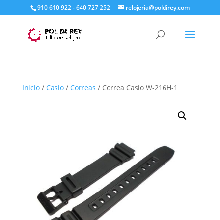
910 610 922 - 640 727 252
relojeria@poldirey.com
Inicio
/
Casio
/
Correas
/ Correa Casio W-216H-1