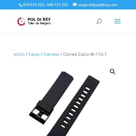
910 610 922 - 640 727 252
relojeria@poldirey.com
Inicio
/
Casio
/
Correas
/ Correa Casio W-110-1