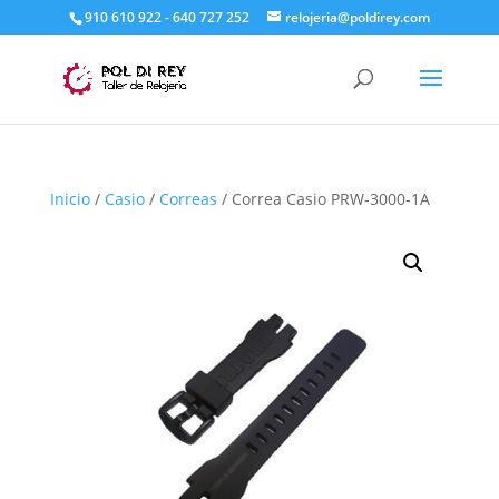
910 610 922 - 640 727 252
relojeria@poldirey.com
Inicio
/
Casio
/
Correas
/ Correa Casio PRW-3000-1A