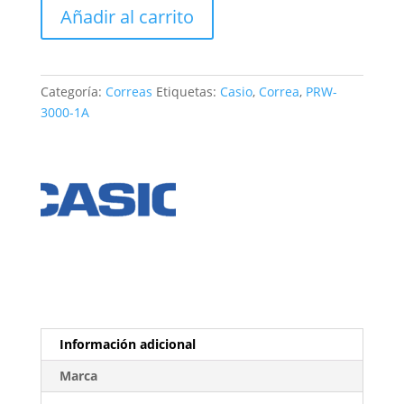
Correa
Añadir al carrito
Casio
PRW-
3000-
1A
Categoría:
Correas
Etiquetas:
Casio
,
Correa
,
PRW-
cantidad
3000-1A
Información adicional
Marca