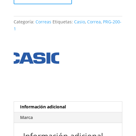
PRG-
200-
1
Categoría:
Correas
Etiquetas:
Casio
,
Correa
,
PRG-200-
cantidad
1
Información adicional
Marca
Información adicional