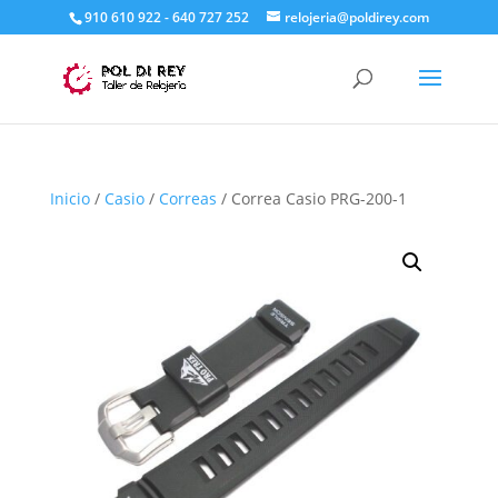
910 610 922 - 640 727 252
relojeria@poldirey.com
Inicio
/
Casio
/
Correas
/ Correa Casio PRG-200-1