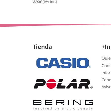
8,90
€
(IVA Inc.)
Tienda
+In
Quie
Cont
Info
Cond
Aviso