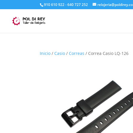
910 610 922 - 640 727 252
relojeria@poldirey.c
Inicio
/
Casio
/
Correas
/ Correa Casio LQ-126