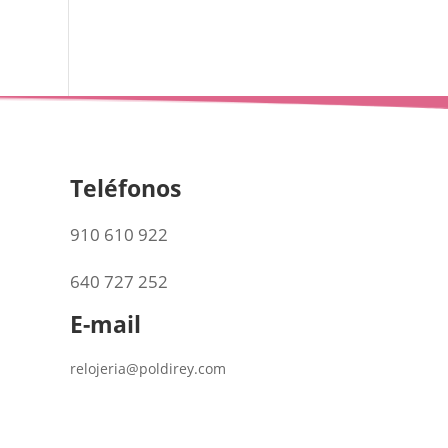
Teléfonos
910 610 922
640 727 252
E-mail
relojeria@poldirey.com