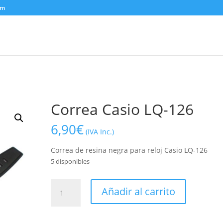
om
Correa Casio LQ-126
6,90
€
(IVA Inc.)
Correa de resina negra para reloj Casio LQ-126
5 disponibles
Correa
Añadir al carrito
Casio
LQ-
126