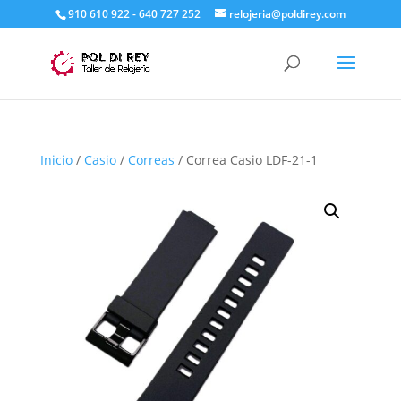
910 610 922 - 640 727 252
relojeria@poldirey.com
Inicio
/
Casio
/
Correas
/ Correa Casio LDF-21-1