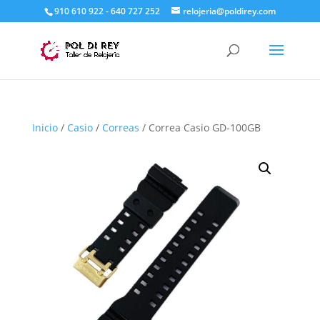
910 610 922 - 640 727 252
relojeria@poldirey.com
Inicio
/
Casio
/
Correas
/ Correa Casio GD-100GB