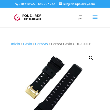
910 610 922 - 640 727 252
relojeria@poldirey.com
Inicio
/
Casio
/
Correas
/ Correa Casio GDF-100GB