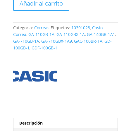
Añadir al carrito
Casio
GDF-
100GB
cantidad
Categoría:
Correas
Etiquetas:
10391028
,
Casio
,
Correa
,
GA-110GB-1A
,
GA-110GBX-1A
,
GA-140GB-1A1
,
GA-710GB-1A
,
GA-710GBX-1A9
,
GAC-100BR-1A
,
GD-
100GB-1
,
GDF-100GB-1
Descripción