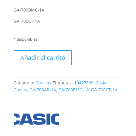
GA-700BMC-1A
GA-700CT-1A
1 disponibles
Correa
Añadir al carrito
Casio
GA-
700/AR/BMC/CT
cantidad
Categoría:
Correas
Etiquetas:
10427899
,
Casio
,
Correa
,
GA-700AR-1A
,
GA-700BMC-1A
,
GA-700CT-1A