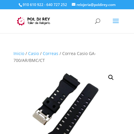
910 610 922 - 640 727 252
relojeria@poldirey.com
Inicio
/
Casio
/
Correas
/ Correa Casio GA-
700/AR/BMC/CT