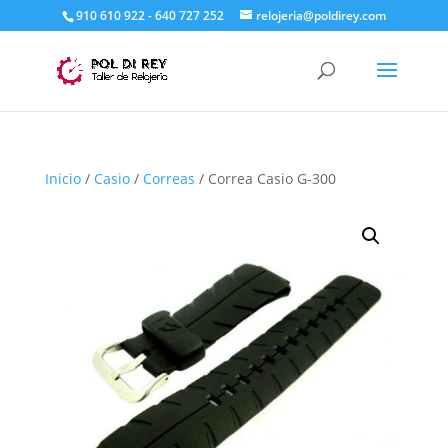
910 610 922 - 640 727 252
relojeria@poldirey.com
Inicio
/
Casio
/
Correas
/ Correa Casio G-300