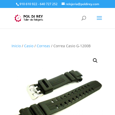
910 610 922 - 640 727 252
relojeria@poldirey.com
Inicio
/
Casio
/
Correas
/ Correa Casio G-1200B