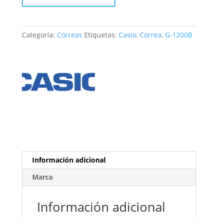
G-
1200B
cantidad
Categoría:
Correas
Etiquetas:
Casio
,
Correa
,
G-1200B
Información adicional
Marca
Información adicional