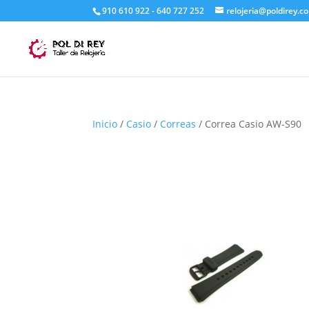
910 610 922 - 640 727 252
relojeria@poldirey.c
Inicio
/
Casio
/
Correas
/ Correa Casio AW-S90