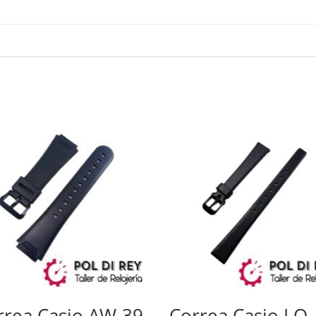
rrea Casio AW-39
Correa Casio LQ-