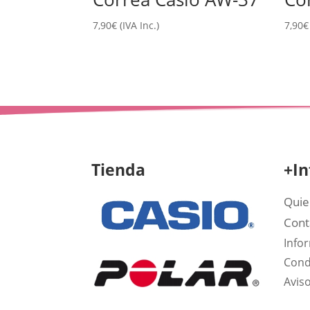
7,90
€
(IVA Inc.)
7,90
€
Tienda
+In
Quie
Cont
Info
Cond
Aviso