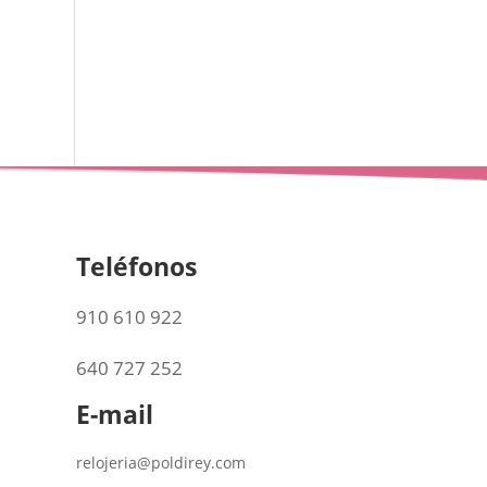
Teléfonos
910 610 922
640 727 252
E-mail
relojeria@poldirey.com