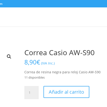
om
Correa Casio AW-S90
8,90
€
(IVA Inc.)
Correa de resina negra para reloj Casio AW-S90
11 disponibles
Correa
Añadir al carrito
Casio
AW-
S90