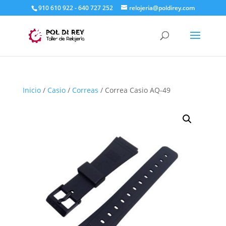
910 610 922 - 640 727 252
relojeria@poldirey.com
Inicio
/
Casio
/
Correas
/ Correa Casio AQ-49