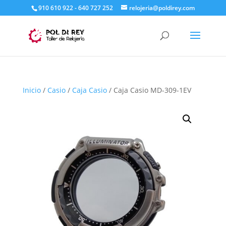
910 610 922 - 640 727 252
relojeria@poldirey.com
Inicio
/
Casio
/
Caja Casio
/ Caja Casio MD-309-1EV