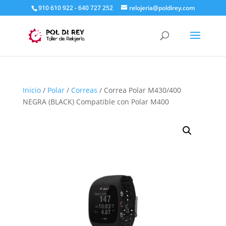
910 610 922 - 640 727 252
relojeria@poldirey.com
Inicio
/
Polar
/
Correas
/ Correa Polar M430/400
NEGRA (BLACK) Compatible con Polar M400