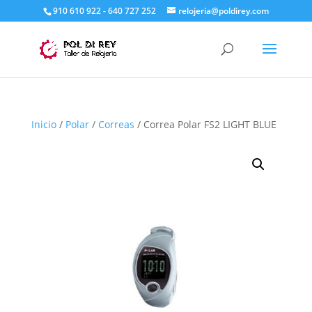
910 610 922 - 640 727 252
relojeria@poldirey.com
Inicio
/
Polar
/
Correas
/ Correa Polar FS2 LIGHT BLUE