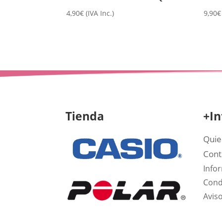
4,90
€
(IVA Inc.)
9,90
€
Tienda
+In
Quie
Cont
Info
Cond
Aviso