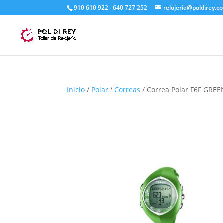
910 610 922 - 640 727 252
relojeria@poldirey.c
Inicio
/
Polar
/
Correas
/ Correa Polar F6F GREE