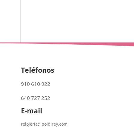
Teléfonos
910 610 922
640 727 252
E-mail
relojeria@poldirey.com