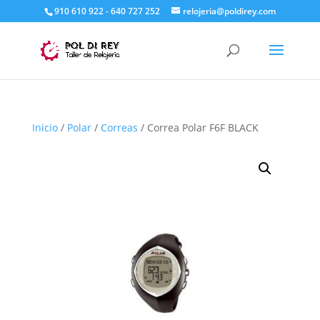
910 610 922 - 640 727 252
relojeria@poldirey.com
Inicio
/
Polar
/
Correas
/ Correa Polar F6F BLACK