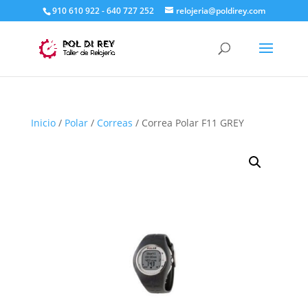
910 610 922 - 640 727 252
relojeria@poldirey.com
Inicio
/
Polar
/
Correas
/ Correa Polar F11 GREY