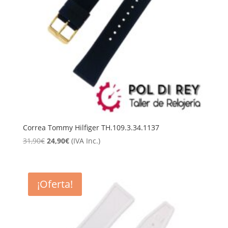
Correa Tommy Hilfiger TH.109.3.34.1137
El
El
31,90
€
24,90
€
(IVA Inc.)
precio
precio
original
actual
era:
es:
¡Oferta!
31,90€.
24,90€.