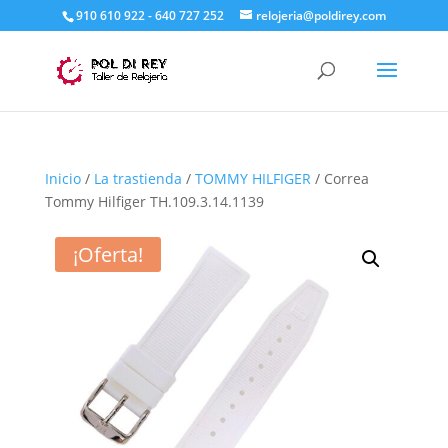
910 610 922 - 640 727 252
relojeria@poldirey.com
Inicio
/
La trastienda
/
TOMMY HILFIGER
/ Correa
Tommy Hilfiger TH.109.3.14.1139
¡Oferta!