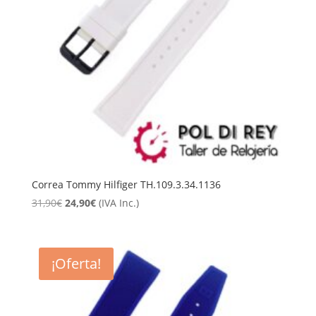
Correa Tommy Hilfiger TH.109.3.34.1136
El
El
31,90
€
24,90
€
(IVA Inc.)
precio
precio
original
actual
era:
es:
¡Oferta!
31,90€.
24,90€.