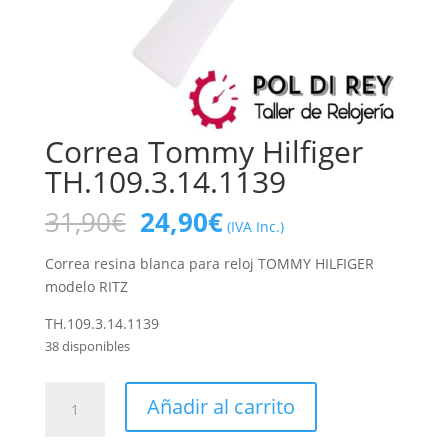
Correa Tommy Hilfiger
TH.109.3.14.1139
El
El
31,90
€
24,90
€
(IVA Inc.)
precio
precio
original
actual
Correa resina blanca para reloj TOMMY HILFIGER
era:
es:
modelo RITZ
31,90€.
24,90€.
TH.109.3.14.1139
38 disponibles
Correa
Añadir al carrito
Tommy
Hilfiger