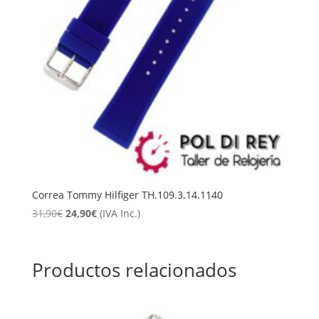
Correa Tommy Hilfiger TH.109.3.14.1140
El
El
31,90
€
24,90
€
(IVA Inc.)
precio
precio
original
actual
era:
es:
Productos relacionados
31,90€.
24,90€.