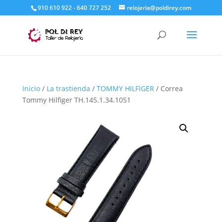
910 610 922 - 640 727 252
relojeria@poldirey.com
Inicio
/
La trastienda
/
TOMMY HILFIGER
/ Correa
Tommy Hilfiger TH.145.1.34.1051