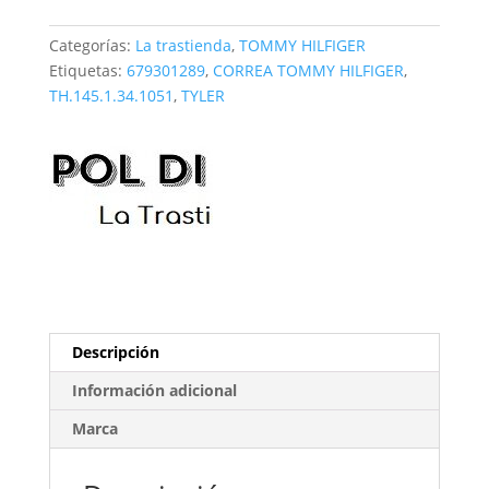
TH.145.1.34.1051
cantidad
Categorías:
La trastienda
,
TOMMY HILFIGER
Etiquetas:
679301289
,
CORREA TOMMY HILFIGER
,
TH.145.1.34.1051
,
TYLER
Descripción
Información adicional
Marca