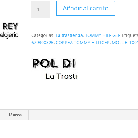
Correa
Añadir al carrito
Tommy
Hilfiger
T00187.1
cantidad
Categorías:
La trastienda
,
TOMMY HILFIGER
Etiquet
679300325
,
CORREA TOMMY HILFIGER
,
MOLLIE
,
T00
Marca