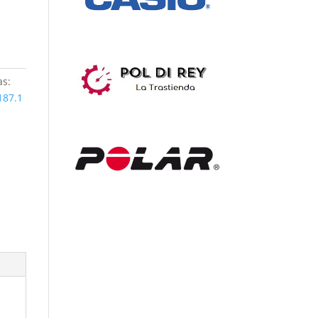
as:
187.1