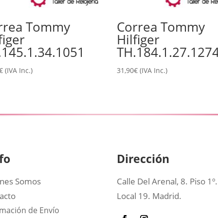
rrea Tommy
Correa Tommy
figer
Hilfiger
.145.1.34.1051
TH.184.1.27.127
€
(IVA Inc.)
31,90
€
(IVA Inc.)
fo
Dirección
nes Somos
Calle Del Arenal, 8. Piso 1º.
acto
Local 19. Madrid.
rmación de Envío