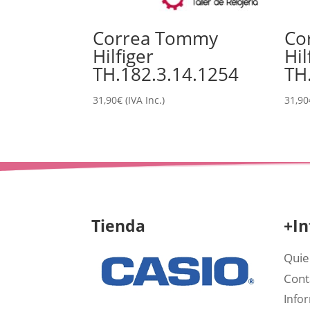
Correa Tommy
Co
Hilfiger
Hil
TH.182.3.14.1254
TH
31,90
€
(IVA Inc.)
31,90
Tienda
+In
Quie
Cont
Info