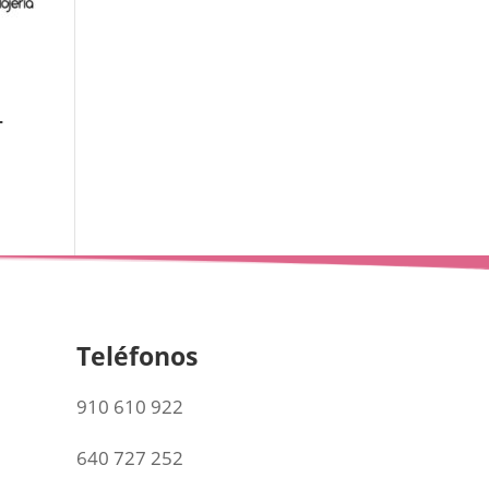
4
Teléfonos
910 610 922
640 727 252