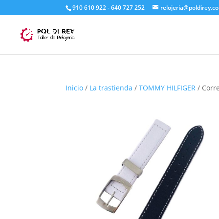
910 610 922 - 640 727 252
relojeria@poldirey.c
Inicio
/
La trastienda
/
TOMMY HILFIGER
/ Corr