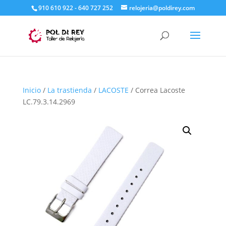
910 610 922 - 640 727 252
relojeria@poldirey.com
Inicio
/
La trastienda
/
LACOSTE
/ Correa Lacoste
LC.79.3.14.2969