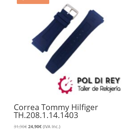
Correa Tommy Hilfiger
TH.208.1.14.1403
El
El
31,90
€
24,90
€
(IVA Inc.)
precio
precio