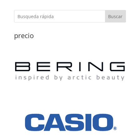
original
actual
era:
es:
Buscar
31,90€.
24,90€.
precio