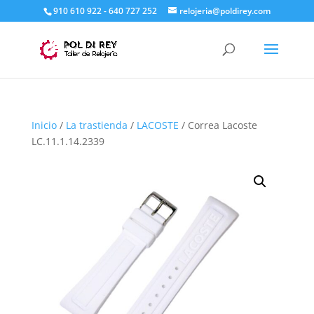
910 610 922 - 640 727 252
relojeria@poldirey.com
Inicio
/
La trastienda
/
LACOSTE
/ Correa Lacoste
LC.11.1.14.2339