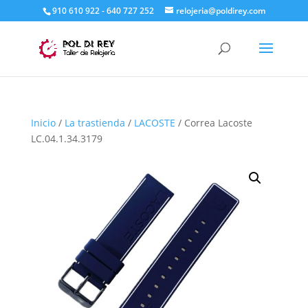
910 610 922 - 640 727 252
relojeria@poldirey.com
Inicio
/
La trastienda
/
LACOSTE
/ Correa Lacoste
LC.04.1.34.3179