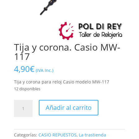
Tija y corona. Casio MW-
117
4,90
€
(IVA Inc.)
Tija y corona para reloj Casio modelo MW-117
12 disponibles
Tija
Añadir al carrito
y
corona.
Casio
MW-
Categorías:
CASIO REPUESTOS
,
La trastienda
117