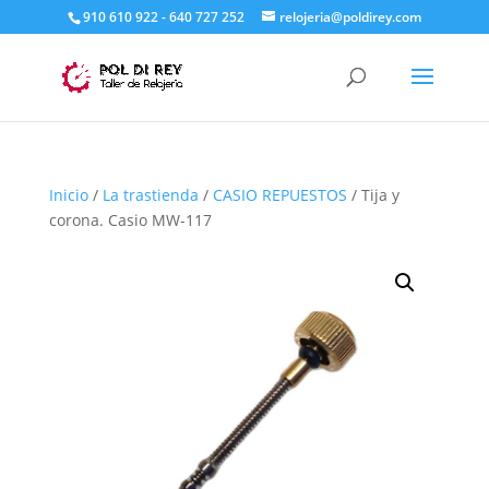
910 610 922 - 640 727 252
relojeria@poldirey.com
Inicio
/
La trastienda
/
CASIO REPUESTOS
/ Tija y
corona. Casio MW-117