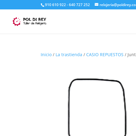
910 610 922 - 640 727 252
relojeria@poldirey.c
Inicio
/
La trastienda
/
CASIO REPUESTOS
/ Jun