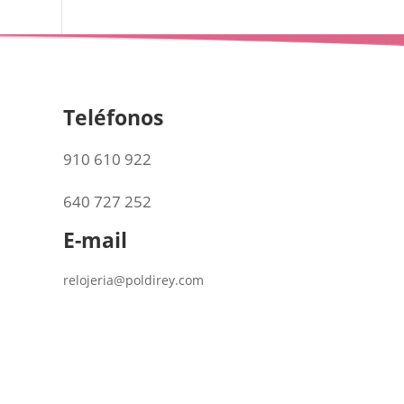
Teléfonos
910 610 922
640 727 252
E-mail
relojeria@poldirey.com