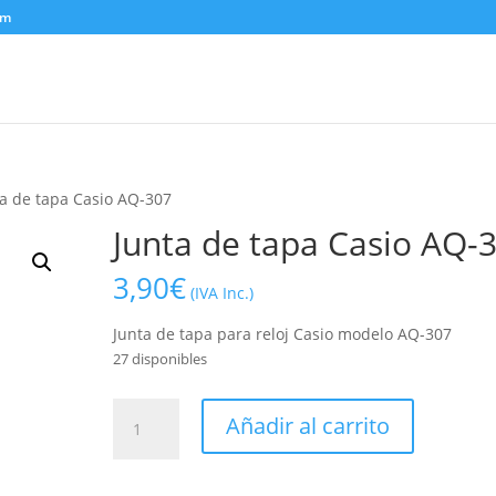
om
ta de tapa Casio AQ-307
Junta de tapa Casio AQ-
3,90
€
(IVA Inc.)
Junta de tapa para reloj Casio modelo AQ-307
27 disponibles
Junta
Añadir al carrito
de
tapa
Casio