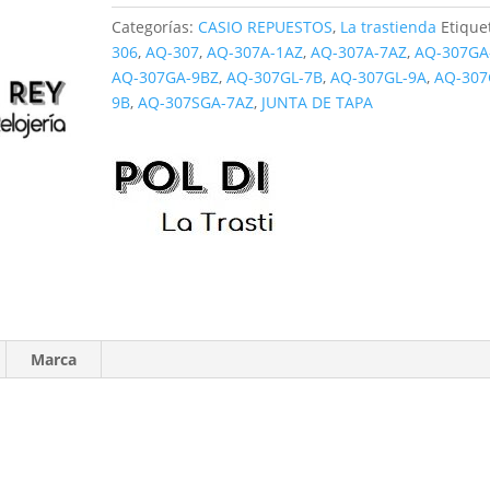
AQ-
Categorías:
CASIO REPUESTOS
,
La trastienda
Etique
307
306
,
AQ-307
,
AQ-307A-1AZ
,
AQ-307A-7AZ
,
AQ-307GA
cantidad
AQ-307GA-9BZ
,
AQ-307GL-7B
,
AQ-307GL-9A
,
AQ-307
9B
,
AQ-307SGA-7AZ
,
JUNTA DE TAPA
Marca