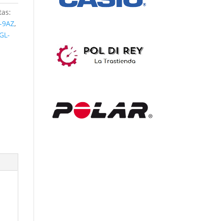
tas:
-9AZ
,
GL-