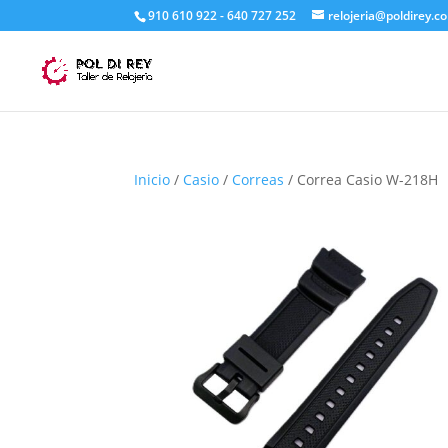
910 610 922 - 640 727 252
relojeria@poldirey.c
Inicio
/
Casio
/
Correas
/ Correa Casio W-218H