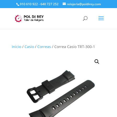
910 610 922 - 640 727 252
relojeria@poldirey.com
Inicio
/
Casio
/
Correas
/ Correa Casio TRT-300-1