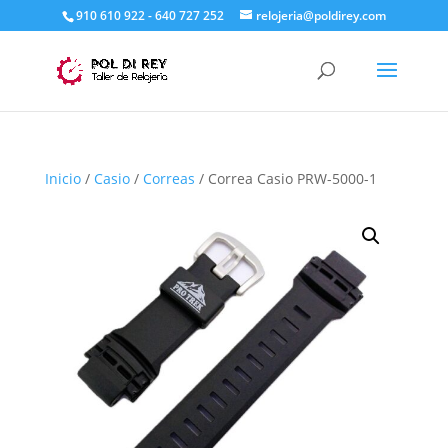
910 610 922 - 640 727 252
relojeria@poldirey.com
Inicio
/
Casio
/
Correas
/ Correa Casio PRW-5000-1