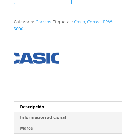
PRW-
5000-
1
Categoría:
Correas
Etiquetas:
Casio
,
Correa
,
PRW-
cantidad
5000-1
Descripción
Información adicional
Marca