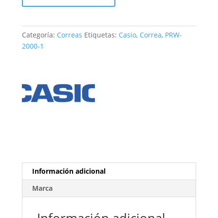
PRW-
2000-
1
Categoría:
Correas
Etiquetas:
Casio
,
Correa
,
PRW-
cantidad
2000-1
Información adicional
Marca
Información adicional