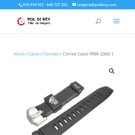
910 610 922 - 640 727 252
relojeria@poldirey.com
Inicio
/
Casio
/
Correas
/ Correa Casio PRW-2000-1