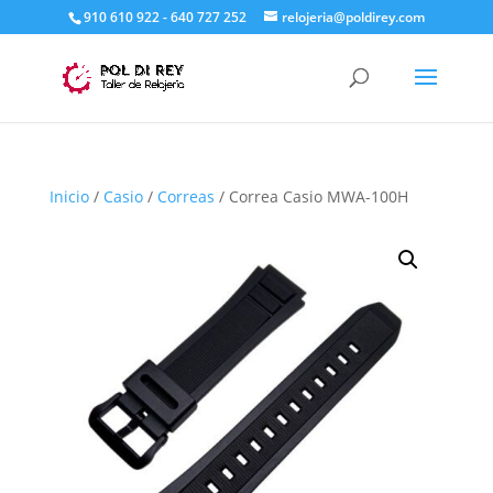
910 610 922 - 640 727 252
relojeria@poldirey.com
Inicio
/
Casio
/
Correas
/ Correa Casio MWA-100H