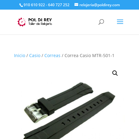
910 610 922 - 640 727 252
relojeria@poldirey.com
Inicio
/
Casio
/
Correas
/ Correa Casio MTR-501-1