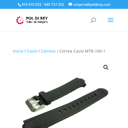
910 610 922 - 640 727 252
relojeria@poldirey.com
Inicio
/
Casio
/
Correas
/ Correa Casio MTR-100-1