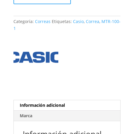
MTR-
100-
1
Categoría:
Correas
Etiquetas:
Casio
,
Correa
,
MTR-100-
cantidad
1
Información adicional
Marca
Información adicional