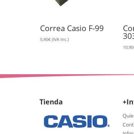
Correa Casio F-99
Co
30
5,90
€
(IVA Inc.)
10,90
Tienda
+In
Quie
Cont
Info