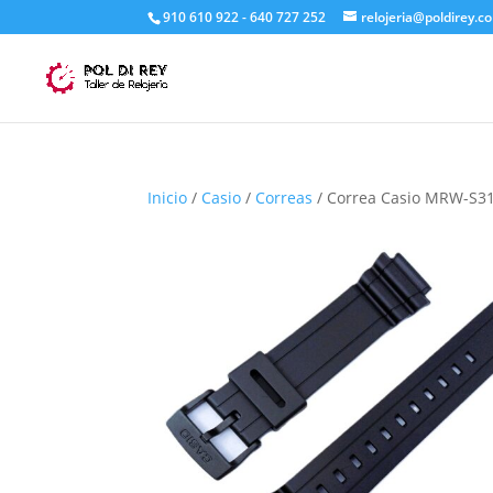
910 610 922 - 640 727 252
relojeria@poldirey.c
Inicio
/
Casio
/
Correas
/ Correa Casio MRW-S3