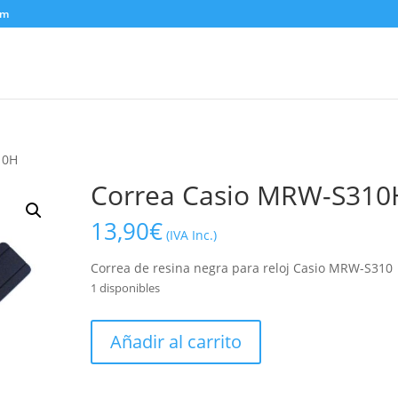
om
10H
Correa Casio MRW-S310
13,90
€
(IVA Inc.)
Correa de resina negra para reloj Casio MRW-S310
1 disponibles
Correa
Añadir al carrito
Casio
MRW-
S310H