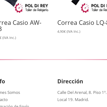
rrea Casio AW-
Correa Casio LQ
3
4,90
€
(IVA Inc.)
€
(IVA Inc.)
fo
Dirección
nes Somos
Calle Del Arenal, 8. Piso 1º.
acto
Local 19. Madrid.
rmación de Envío