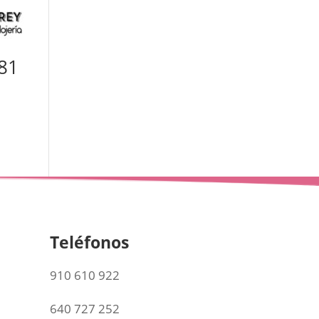
-81
Teléfonos
910 610 922
640 727 252