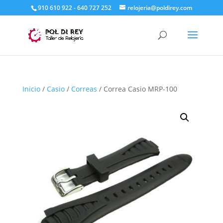
910 610 922 - 640 727 252
relojeria@poldirey.com
Inicio
/
Casio
/
Correas
/ Correa Casio MRP-100