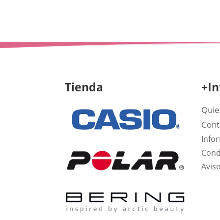
Tienda
+In
Quie
Cont
Info
Cond
Aviso