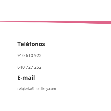
Teléfonos
910 610 922
640 727 252
E-mail
relojeria@poldirey.com