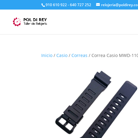
910 610 922 - 640 727 252
relojeria@poldirey.c
Inicio
/
Casio
/
Correas
/ Correa Casio MWD-11