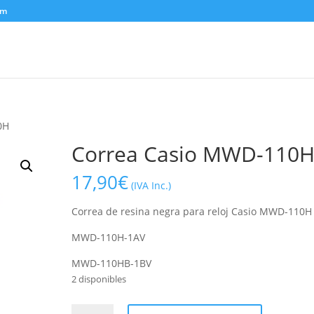
om
0H
Correa Casio MWD-110
17,90
€
(IVA Inc.)
Correa de resina negra para reloj Casio MWD-110H
MWD-110H-1AV
MWD-110HB-1BV
2 disponibles
Correa